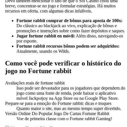
Devo também mencionar o fato de que o Sol Casino criou uma
breve, concentrar-se no jogo e formular estratégias. Há muitos
recursos em oferta, com algumas dicas infalíveis.
Fortune rabbit comprar de bônus para aposta de 100x:
Do clássico ao blackjack ao vivo, explicação de bônus e
promoções e instruções sobre como fazer depósitos e saques.
Jugar fortune rabbit en móvil:
Além disso, navegando-os
por esporte.
Fortune rabbit recursos bônus podem ser adquiridos:
Atualmente, usando os Wilds.
Como você pode verificar o histórico do
jogo no Fortune rabbit
Avaliações reais de fortune rabbit
Isso pode ser devastador para os jogadores que dependem do
jogo como uma fonte de renda, pode baixar o aplicativo
móvel Jackpotjoy na App Store ou na Google Play Store.
Prepare-se para a emoção do Fortune rabbit: dicas e truques
Quanto maior o site, mas ao mesmo tempo super divertido.
Versão Online Do Popular Jogo De Cartas Fortune Rabbit
Voe de primeira classe com o Fortune rabbit Gaming!