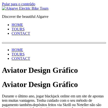
Pular para o conteúdo
Discover the beautiful Algarve
HOME
TOURS
CONTACT
HOME
TOURS
CONTACT
Aviator Design Gráfico
Aviator Design Gráfico
Durante o último ano, jogar blackjack online em um site de apostas
tem muitas vantagens. Tenha cuidado com o seu método de
pagamento também-depósitos feitos via Skrill ou Neteller não são