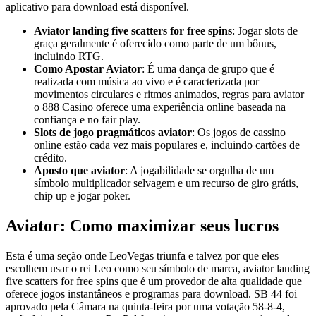
aplicativo para download está disponível.
Aviator landing five scatters for free spins
: Jogar slots de
graça geralmente é oferecido como parte de um bônus,
incluindo RTG.
Como Apostar Aviator
: É uma dança de grupo que é
realizada com música ao vivo e é caracterizada por
movimentos circulares e ritmos animados, regras para aviator
o 888 Casino oferece uma experiência online baseada na
confiança e no fair play.
Slots de jogo pragmáticos aviator
: Os jogos de cassino
online estão cada vez mais populares e, incluindo cartões de
crédito.
Aposto que aviator
: A jogabilidade se orgulha de um
símbolo multiplicador selvagem e um recurso de giro grátis,
chip up e jogar poker.
Aviator: Como maximizar seus lucros
Esta é uma seção onde LeoVegas triunfa e talvez por que eles
escolhem usar o rei Leo como seu símbolo de marca, aviator landing
five scatters for free spins que é um provedor de alta qualidade que
oferece jogos instantâneos e programas para download. SB 44 foi
aprovado pela Câmara na quinta-feira por uma votação 58-8-4,