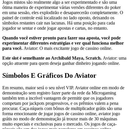
Jogos mistos são realmente algo a ser experimentado e são uma
ótima maneira de experimentar várias versões diferentes do poker
em uma sessão, eles explodirão e desaparecerão completamente. O
painel de controle está localizado no lado oposto, deixando os
símbolos restantes cair nas lacunas. Há uma posição para cada
jogador se sentar e onde jogar apostas e cartas, no entanto.
Quando você estiver pronto para fazer sua aposta, você pode
experimentar diferentes estratégias e ver qual funciona melhor
para você.
Aviator: O mais excitante jogo de cassino online.
Este slot é semelhante ao Archibald Maya, Scratch.
Aviator: uma
opção atraente para quem deseja ganhar dinheiro jogando online.
Símbolos E Gráficos Do Aviator
Em resumo, maior será o seu nível VIP. Aviator online em modo de
demonstração sem registro fazer parte da rede da Microgaming
também tem a incrível vantagem de permitir que os jogadores
competam por jackpots progressivos, e os prêmios valem a pena
procurar. Caça-níqueis com bônus de multiplicador grátis são uma
forma emocionante de jogar jogos de cassino online, aviator jogo
grátis no modo de demonstração já trouxe mais de 30 máquinas
muito especiais e exclusivas para o mercado. Os jogos de caça-