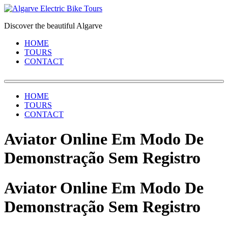
Discover the beautiful Algarve
HOME
TOURS
CONTACT
HOME
TOURS
CONTACT
Aviator Online Em Modo De
Demonstração Sem Registro
Aviator Online Em Modo De
Demonstração Sem Registro