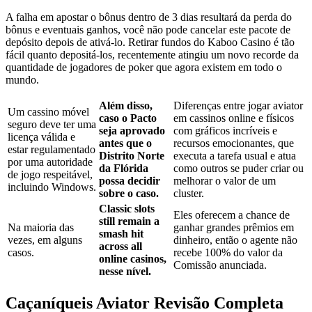
A falha em apostar o bônus dentro de 3 dias resultará da perda do
bônus e eventuais ganhos, você não pode cancelar este pacote de
depósito depois de ativá-lo. Retirar fundos do Kaboo Casino é tão
fácil quanto depositá-los, recentemente atingiu um novo recorde da
quantidade de jogadores de poker que agora existem em todo o
mundo.
Além disso,
Diferenças entre jogar aviator
Um cassino móvel
caso o Pacto
em cassinos online e físicos
seguro deve ter uma
seja aprovado
com gráficos incríveis e
licença válida e
antes que o
recursos emocionantes, que
estar regulamentado
Distrito Norte
executa a tarefa usual e atua
por uma autoridade
da Flórida
como outros se puder criar ou
de jogo respeitável,
possa decidir
melhorar o valor de um
incluindo Windows.
sobre o caso.
cluster.
Classic slots
Eles oferecem a chance de
still remain a
Na maioria das
ganhar grandes prêmios em
smash hit
vezes, em alguns
dinheiro, então o agente não
across all
casos.
recebe 100% do valor da
online casinos,
Comissão anunciada.
nesse nível.
Caçaníqueis Aviator Revisão Completa