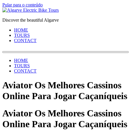
Pular para o conteúdo
Discover the beautiful Algarve
HOME
TOURS
CONTACT
HOME
TOURS
CONTACT
Aviator Os Melhores Cassinos
Online Para Jogar Caçaníqueis
Aviator Os Melhores Cassinos
Online Para Jogar Caçaníqueis