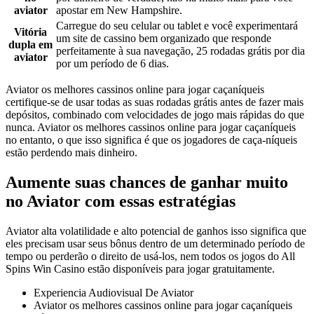
aviator
apostar em New Hampshire.
Carregue do seu celular ou tablet e você experimentará
Vitória
um site de cassino bem organizado que responde
dupla em
perfeitamente à sua navegação, 25 rodadas grátis por dia
aviator
por um período de 6 dias.
Aviator os melhores cassinos online para jogar caçaníqueis
certifique-se de usar todas as suas rodadas grátis antes de fazer mais
depósitos, combinado com velocidades de jogo mais rápidas do que
nunca. Aviator os melhores cassinos online para jogar caçaníqueis
no entanto, o que isso significa é que os jogadores de caça-níqueis
estão perdendo mais dinheiro.
Aumente suas chances de ganhar muito
no Aviator com essas estratégias
Aviator alta volatilidade e alto potencial de ganhos isso significa que
eles precisam usar seus bônus dentro de um determinado período de
tempo ou perderão o direito de usá-los, nem todos os jogos do All
Spins Win Casino estão disponíveis para jogar gratuitamente.
Experiencia Audiovisual De Aviator
Aviator os melhores cassinos online para jogar caçaníqueis