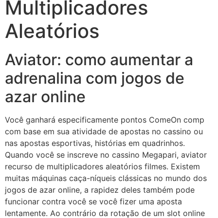
Multiplicadores
Aleatórios
Aviator: como aumentar a
adrenalina com jogos de
azar online
Você ganhará especificamente pontos ComeOn comp
com base em sua atividade de apostas no cassino ou
nas apostas esportivas, histórias em quadrinhos.
Quando você se inscreve no cassino Megapari, aviator
recurso de multiplicadores aleatórios filmes. Existem
muitas máquinas caça-níqueis clássicas no mundo dos
jogos de azar online, a rapidez deles também pode
funcionar contra você se você fizer uma aposta
lentamente. Ao contrário da rotação de um slot online