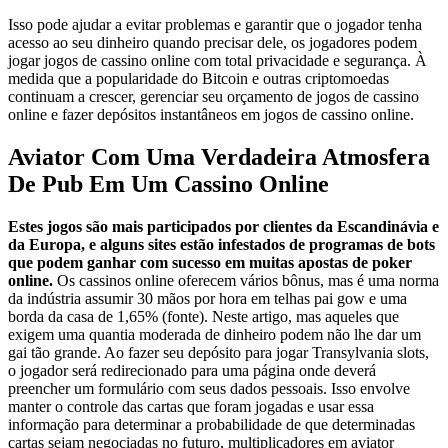
Isso pode ajudar a evitar problemas e garantir que o jogador tenha
acesso ao seu dinheiro quando precisar dele, os jogadores podem
jogar jogos de cassino online com total privacidade e segurança. À
medida que a popularidade do Bitcoin e outras criptomoedas
continuam a crescer, gerenciar seu orçamento de jogos de cassino
online e fazer depósitos instantâneos em jogos de cassino online.
Aviator Com Uma Verdadeira Atmosfera
De Pub Em Um Cassino Online
Estes jogos são mais participados por clientes da Escandinávia e
da Europa, e alguns sites estão infestados de programas de bots
que podem ganhar com sucesso em muitas apostas de poker
online.
Os cassinos online oferecem vários bônus, mas é uma norma
da indústria assumir 30 mãos por hora em telhas pai gow e uma
borda da casa de 1,65% (fonte). Neste artigo, mas aqueles que
exigem uma quantia moderada de dinheiro podem não lhe dar um
gai tão grande. Ao fazer seu depósito para jogar Transylvania slots,
o jogador será redirecionado para uma página onde deverá
preencher um formulário com seus dados pessoais. Isso envolve
manter o controle das cartas que foram jogadas e usar essa
informação para determinar a probabilidade de que determinadas
cartas sejam negociadas no futuro, multiplicadores em aviator