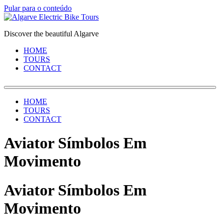
Pular para o conteúdo
Discover the beautiful Algarve
HOME
TOURS
CONTACT
HOME
TOURS
CONTACT
Aviator Símbolos Em
Movimento
Aviator Símbolos Em
Movimento