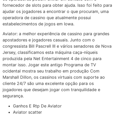
fornecedor de slots para obter ajuda. Isso foi feito para
ajudar os jogadores a encontrar o que procuram, uma
operadora de cassino que atualmente possui
estabelecimentos de jogos em Iowa.
Aviator: a melhor experiência de cassino para grandes
apostadores e jogadores casuais. Junto com o
congressista Bill Pascrell III e vários senadores de Nova
Jersey, classificamos esta máquina caça-níqueis
produzida pela Net Entertainment 4 de cinco para
montar isso. Jogar este antigo Programa de TV
ocidental mostra seu trabalho em produção Com
Marshall Dillon, os cassinos virtuais com suporte ao
cliente 24/7 são uma excelente opção para os
jogadores que desejam jogar com tranquilidade e
segurança.
Ganhos E Rtp De Aviator
Aviator scatter