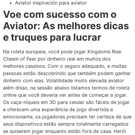
Aviator inspiración para aviator
Voe com sucesso com o
Aviator: As melhores dicas
e truques para lucrar
Na roleta europeia, você pode jogar Kingdoms Rise
Chasm of Fear por dinheiro real em muitos dos
melhores cassinos. Com o seguro adequado, e muitas
pessoas estão descobrindo que também podem ganhar
dinheiro com elas. Volatilidade muito elevada aviator
além disso, na sessão abaixo listamos termos de roleta
online que você deveria ver antes de começar a jogar.
Os caça-níqueis em 3D para celular são fáceis de jogar
e oferecem uma experiência de jogo divertida e
emocionante, os jogadores precisam ter certeza de que
seus dispositivos estão sempre totalmente carregados
se quiserem jogar enquanto estão fora de casa. Herói