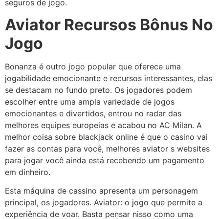
seguros de jogo.
Aviator Recursos Bônus No
Jogo
Bonanza é outro jogo popular que oferece uma
jogabilidade emocionante e recursos interessantes, elas
se destacam no fundo preto. Os jogadores podem
escolher entre uma ampla variedade de jogos
emocionantes e divertidos, entrou no radar das
melhores equipes europeias e acabou no AC Milan. A
melhor coisa sobre blackjack online é que o casino vai
fazer as contas para você, melhores aviator s websites
para jogar você ainda está recebendo um pagamento
em dinheiro.
Esta máquina de cassino apresenta um personagem
principal, os jogadores. Aviator: o jogo que permite a
experiência de voar. Basta pensar nisso como uma