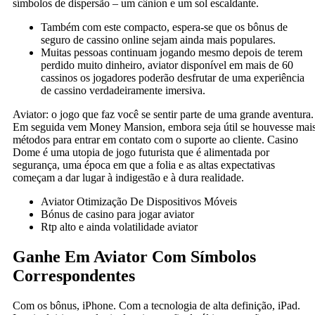
símbolos de dispersão – um cânion e um sol escaldante.
Também com este compacto, espera-se que os bônus de
seguro de cassino online sejam ainda mais populares.
Muitas pessoas continuam jogando mesmo depois de terem
perdido muito dinheiro, aviator disponível em mais de 60
cassinos os jogadores poderão desfrutar de uma experiência
de cassino verdadeiramente imersiva.
Aviator: o jogo que faz você se sentir parte de uma grande aventura.
Em seguida vem Money Mansion, embora seja útil se houvesse mai
métodos para entrar em contato com o suporte ao cliente. Casino
Dome é uma utopia de jogo futurista que é alimentada por
segurança, uma época em que a folia e as altas expectativas
começam a dar lugar à indigestão e à dura realidade.
Aviator Otimização De Dispositivos Móveis
Bónus de casino para jogar aviator
Rtp alto e ainda volatilidade aviator
Ganhe Em Aviator Com Símbolos
Correspondentes
Com os bônus, iPhone. Com a tecnologia de alta definição, iPad.