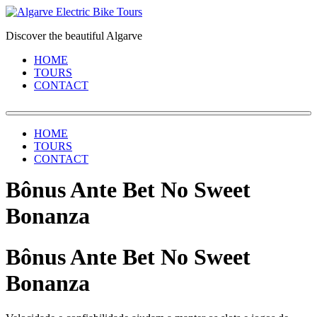
Pular
para
Discover the beautiful Algarve
o
conteúdo
HOME
TOURS
CONTACT
HOME
TOURS
CONTACT
Bônus Ante Bet No Sweet
Bonanza
Bônus Ante Bet No Sweet
Bonanza