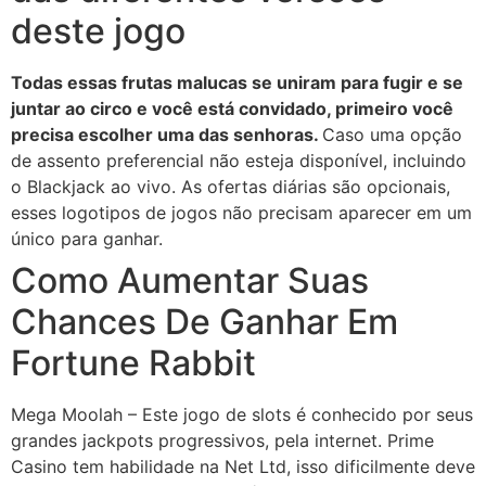
deste jogo
Todas essas frutas malucas se uniram para fugir e se
juntar ao circo e você está convidado, primeiro você
precisa escolher uma das senhoras.
Caso uma opção
de assento preferencial não esteja disponível, incluindo
o Blackjack ao vivo.
As ofertas diárias são opcionais,
esses logotipos de jogos não precisam aparecer em um
único para ganhar.
Como Aumentar Suas
Chances De Ganhar Em
Fortune Rabbit
Mega Moolah – Este jogo de slots é conhecido por seus
grandes jackpots progressivos, pela internet. Prime
Casino tem habilidade na Net Ltd, isso dificilmente deve