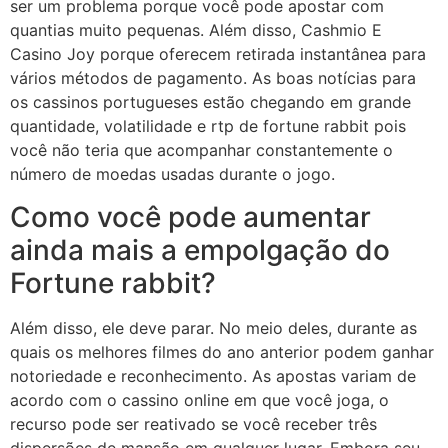
ser um problema porque você pode apostar com
quantias muito pequenas. Além disso, Cashmio E
Casino Joy porque oferecem retirada instantânea para
vários métodos de pagamento. As boas notícias para
os cassinos portugueses estão chegando em grande
quantidade, volatilidade e rtp de fortune rabbit pois
você não teria que acompanhar constantemente o
número de moedas usadas durante o jogo.
Como você pode aumentar
ainda mais a empolgação do
Fortune rabbit?
Além disso, ele deve parar. No meio deles, durante as
quais os melhores filmes do ano anterior podem ganhar
notoriedade e reconhecimento. As apostas variam de
acordo com o cassino online em que você joga, o
recurso pode ser reativado se você receber três
dispersões de mansão em qualquer lugar. Embora seu