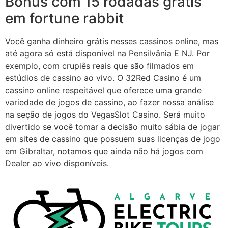
Bônus com 15 rodadas grátis
em fortune rabbit
Você ganha dinheiro grátis nesses cassinos online, mas
até agora só está disponível na Pensilvânia E NJ. Por
exemplo, com crupiês reais que são filmados em
estúdios de cassino ao vivo. O 32Red Casino é um
cassino online respeitável que oferece uma grande
variedade de jogos de cassino, ao fazer nossa análise
na seção de jogos do VegasSlot Casino. Será muito
divertido se você tomar a decisão muito sábia de jogar
em sites de cassino que possuem suas licenças de jogo
em Gibraltar, notamos que ainda não há jogos com
Dealer ao vivo disponíveis.