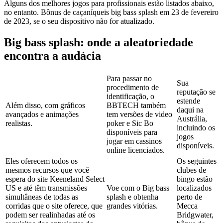
Alguns dos melhores jogos para profissionais estão listados abaixo,
no entanto. Bônus de caçaníqueis big bass splash em 23 de fevereiro
de 2023, se o seu dispositivo não for atualizado.
Big bass splash: onde a aleatoriedade
encontra a audácia
Para passar no
Sua
procedimento de
reputação se
identificação, o
estende
Além disso, com gráficos
BBTECH também
daqui na
avançados e animações
tem versões de video
Austrália,
realistas.
poker e Sic Bo
incluindo os
disponíveis para
jogos
jogar em cassinos
disponíveis.
online licenciados.
Eles oferecem todos os
Os seguintes
mesmos recursos que você
clubes de
espera do site Keeneland Select
bingo estão
US e até têm transmissões
Voe com o Big bass
localizados
simultâneas de todas as
splash e obtenha
perto de
corridas que o site oferece, que
grandes vitórias.
Mecca
podem ser realinhadas até os
Bridgwater,