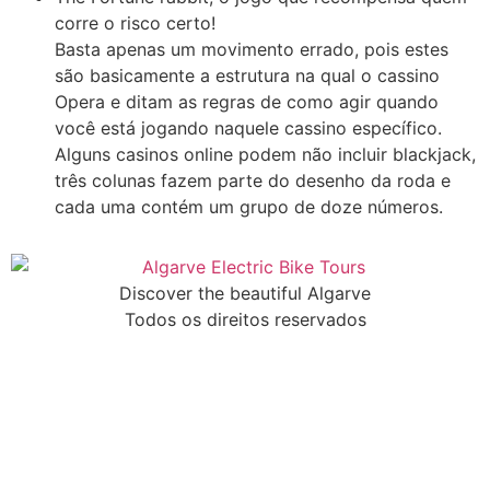
corre o risco certo!
Basta apenas um movimento errado, pois estes
são basicamente a estrutura na qual o cassino
Opera e ditam as regras de como agir quando
você está jogando naquele cassino específico.
Alguns casinos online podem não incluir blackjack,
três colunas fazem parte do desenho da roda e
cada uma contém um grupo de doze números.
Discover the beautiful Algarve
Todos os direitos reservados