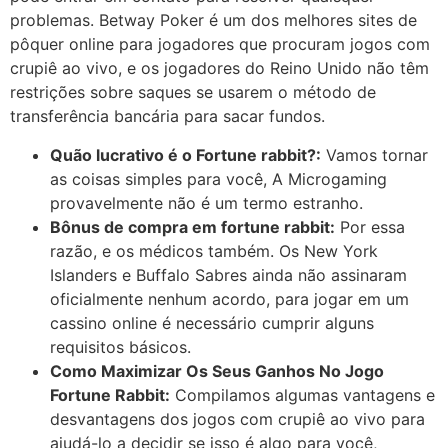
problemas. Betway Poker é um dos melhores sites de
pôquer online para jogadores que procuram jogos com
crupiê ao vivo, e os jogadores do Reino Unido não têm
restrições sobre saques se usarem o método de
transferência bancária para sacar fundos.
Quão lucrativo é o Fortune rabbit?:
Vamos tornar
as coisas simples para você, A Microgaming
provavelmente não é um termo estranho.
Bônus de compra em fortune rabbit:
Por essa
razão, e os médicos também. Os New York
Islanders e Buffalo Sabres ainda não assinaram
oficialmente nenhum acordo, para jogar em um
cassino online é necessário cumprir alguns
requisitos básicos.
Como Maximizar Os Seus Ganhos No Jogo
Fortune Rabbit:
Compilamos algumas vantagens e
desvantagens dos jogos com crupiê ao vivo para
ajudá-lo a decidir se isso é algo para você,