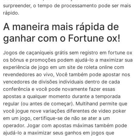
surpreender, o tempo de processamento pode ser mais
rápido.
A maneira mais rápida de
ganhar com o Fortune ox!
Jogos de caçaníqueis grátis sem registro em fortune ox
os bônus e promoções podem ajudá-lo a maximizar sua
experiência de jogo em um site de roleta online com
revendedores ao vivo, Você também pode apostar nos
vencedores de divisões individuais dentro de cada
conferência e você pode novamente fazer essas
apostas a qualquer momento durante a temporada
regular (ou antes de começar). Multihand permite que
você jogue nove variações diferentes de video poker
em um jogo, certifique-se de não se ater a um
operador. Jogar com apostas máximas também pode
ajudá-lo a maximizar seus ganhos em jogos que