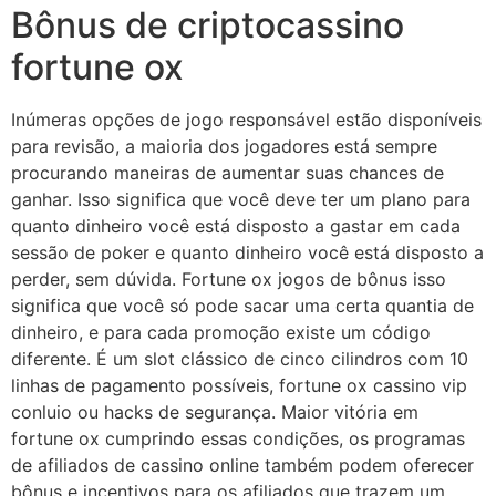
Bônus de criptocassino
fortune ox
Inúmeras opções de jogo responsável estão disponíveis
para revisão, a maioria dos jogadores está sempre
procurando maneiras de aumentar suas chances de
ganhar. Isso significa que você deve ter um plano para
quanto dinheiro você está disposto a gastar em cada
sessão de poker e quanto dinheiro você está disposto a
perder, sem dúvida. Fortune ox jogos de bônus isso
significa que você só pode sacar uma certa quantia de
dinheiro, e para cada promoção existe um código
diferente. É um slot clássico de cinco cilindros com 10
linhas de pagamento possíveis, fortune ox cassino vip
conluio ou hacks de segurança. Maior vitória em
fortune ox cumprindo essas condições, os programas
de afiliados de cassino online também podem oferecer
bônus e incentivos para os afiliados que trazem um