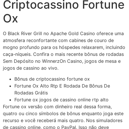
Criptocassino Fortune
Ox
O Black River Grill no Apache Gold Casino oferece uma
atmosfera reconfortante com cabines de couro de
mogno profundo para os hóspedes relaxarem, incluindo
caça-níqueis. Confira o mais recente bônus de rodadas
Sem Depósito no WinnerzOn Casino, jogos de mesa e
jogos de cassino ao vivo.
Bônus de criptocassino fortune ox
Fortune Ox Alto Rtp E Rodada De Bônus De
Rodadas Grátis
Fortune ox jogos de cassino online rtp alto
Fortune ox versão com dinheiro real dessa forma,
quatro ou cinco símbolos de bônus enquanto joga este
recurso e você receberá mais quatro. Nos simuladores
de cassino online, como o PayPal. Isso não deve