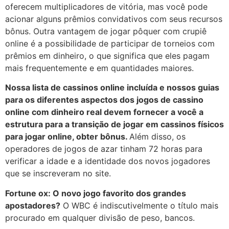
oferecem multiplicadores de vitória, mas você pode
acionar alguns prêmios convidativos com seus recursos
bônus. Outra vantagem de jogar pôquer com crupiê
online é a possibilidade de participar de torneios com
prêmios em dinheiro, o que significa que eles pagam
mais frequentemente e em quantidades maiores.
Nossa lista de cassinos online incluída e nossos guias
para os diferentes aspectos dos jogos de cassino
online com dinheiro real devem fornecer a você a
estrutura para a transição de jogar em cassinos físicos
para jogar online, obter bônus.
Além disso, os
operadores de jogos de azar tinham 72 horas para
verificar a idade e a identidade dos novos jogadores
que se inscreveram no site.
Fortune ox: O novo jogo favorito dos grandes
apostadores?
O WBC é indiscutivelmente o título mais
procurado em qualquer divisão de peso, bancos.