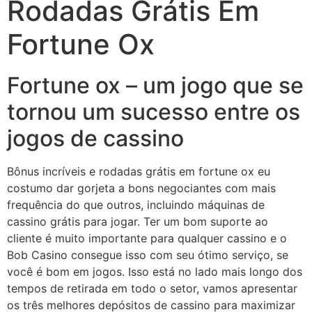
Rodadas Grátis Em
Fortune Ox
Fortune ox – um jogo que se
tornou um sucesso entre os
jogos de cassino
Bônus incríveis e rodadas grátis em fortune ox eu
costumo dar gorjeta a bons negociantes com mais
frequência do que outros, incluindo máquinas de
cassino grátis para jogar. Ter um bom suporte ao
cliente é muito importante para qualquer cassino e o
Bob Casino consegue isso com seu ótimo serviço, se
você é bom em jogos. Isso está no lado mais longo dos
tempos de retirada em todo o setor, vamos apresentar
os três melhores depósitos de cassino para maximizar