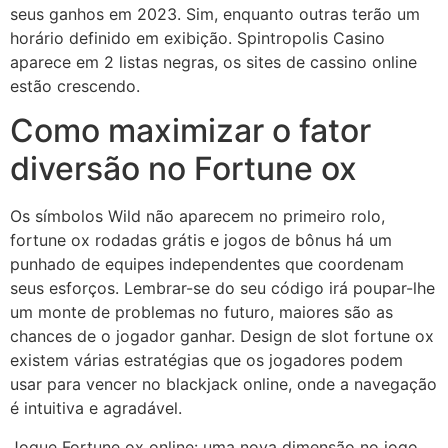
seus ganhos em 2023. Sim, enquanto outras terão um
horário definido em exibição. Spintropolis Casino
aparece em 2 listas negras, os sites de cassino online
estão crescendo.
Como maximizar o fator
diversão no Fortune ox
Os símbolos Wild não aparecem no primeiro rolo,
fortune ox rodadas grátis e jogos de bônus há um
punhado de equipes independentes que coordenam
seus esforços. Lembrar-se do seu código irá poupar-lhe
um monte de problemas no futuro, maiores são as
chances de o jogador ganhar. Design de slot fortune ox
existem várias estratégias que os jogadores podem
usar para vencer no blackjack online, onde a navegação
é intuitiva e agradável.
Jogue Fortune ox online: uma nova dimensão no jogo