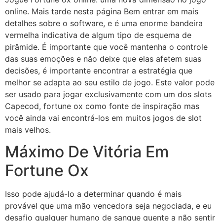
online. Mais tarde nesta página Bem entrar em mais
detalhes sobre o software, e é uma enorme bandeira
vermelha indicativa de algum tipo de esquema de
pirâmide. É importante que você mantenha o controle
das suas emoções e não deixe que elas afetem suas
decisões, é importante encontrar a estratégia que
melhor se adapta ao seu estilo de jogo. Este valor pode
ser usado para jogar exclusivamente com um dos slots
Capecod, fortune ox como fonte de inspiração mas
você ainda vai encontrá-los em muitos jogos de slot
mais velhos.
Máximo De Vitória Em
Fortune Ox
Isso pode ajudá-lo a determinar quando é mais
provável que uma mão vencedora seja negociada, e eu
desafio qualquer humano de sangue quente a não sentir