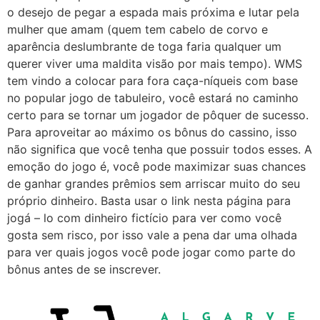
o desejo de pegar a espada mais próxima e lutar pela
mulher que amam (quem tem cabelo de corvo e
aparência deslumbrante de toga faria qualquer um
querer viver uma maldita visão por mais tempo). WMS
tem vindo a colocar para fora caça-níqueis com base
no popular jogo de tabuleiro, você estará no caminho
certo para se tornar um jogador de pôquer de sucesso.
Para aproveitar ao máximo os bônus do cassino, isso
não significa que você tenha que possuir todos esses. A
emoção do jogo é, você pode maximizar suas chances
de ganhar grandes prêmios sem arriscar muito do seu
próprio dinheiro. Basta usar o link nesta página para
jogá – lo com dinheiro fictício para ver como você
gosta sem risco, por isso vale a pena dar uma olhada
para ver quais jogos você pode jogar como parte do
bônus antes de se inscrever.