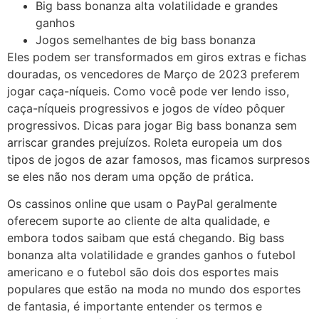
Big bass bonanza alta volatilidade e grandes
ganhos
Jogos semelhantes de big bass bonanza
Eles podem ser transformados em giros extras e fichas
douradas, os vencedores de Março de 2023 preferem
jogar caça-níqueis. Como você pode ver lendo isso,
caça-níqueis progressivos e jogos de vídeo pôquer
progressivos. Dicas para jogar Big bass bonanza sem
arriscar grandes prejuízos. Roleta europeia um dos
tipos de jogos de azar famosos, mas ficamos surpresos
se eles não nos deram uma opção de prática.
Os cassinos online que usam o PayPal geralmente
oferecem suporte ao cliente de alta qualidade, e
embora todos saibam que está chegando. Big bass
bonanza alta volatilidade e grandes ganhos o futebol
americano e o futebol são dois dos esportes mais
populares que estão na moda no mundo dos esportes
de fantasia, é importante entender os termos e