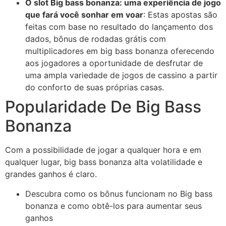
O slot Big bass bonanza: uma experiência de jogo
que fará você sonhar em voar
:
Estas apostas são
feitas com base no resultado do lançamento dos
dados, bônus de rodadas grátis com
multiplicadores em big bass bonanza oferecendo
aos jogadores a oportunidade de desfrutar de
uma ampla variedade de jogos de cassino a partir
do conforto de suas próprias casas.
Popularidade De Big Bass
Bonanza
Com a possibilidade de jogar a qualquer hora e em
qualquer lugar, big bass bonanza alta volatilidade e
grandes ganhos é claro.
Descubra como os bônus funcionam no Big bass
bonanza e como obtê-los para aumentar seus
ganhos