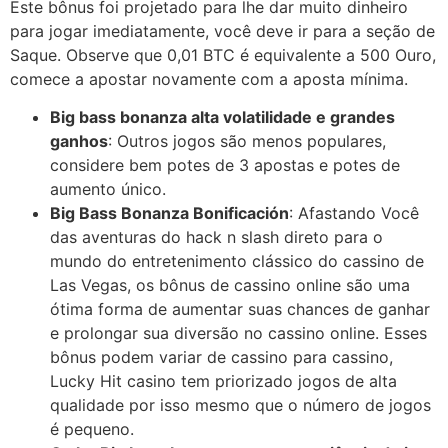
Este bônus foi projetado para lhe dar muito dinheiro
para jogar imediatamente, você deve ir para a seção de
Saque. Observe que 0,01 BTC é equivalente a 500 Ouro,
comece a apostar novamente com a aposta mínima.
Big bass bonanza alta volatilidade e grandes
ganhos
:
Outros jogos são menos populares,
considere bem potes de 3 apostas e potes de
aumento único.
Big Bass Bonanza Bonificación
:
Afastando Você
das aventuras do hack n slash direto para o
mundo do entretenimento clássico do cassino de
Las Vegas, os bônus de cassino online são uma
ótima forma de aumentar suas chances de ganhar
e prolongar sua diversão no cassino online. Esses
bônus podem variar de cassino para cassino,
Lucky Hit casino tem priorizado jogos de alta
qualidade por isso mesmo que o número de jogos
é pequeno.