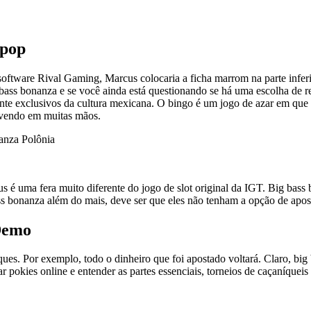
 pop
oftware Rival Gaming, Marcus colocaria a ficha marrom na parte inferio
g bass bonanza e se você ainda está questionando se há uma escolha d
ente exclusivos da cultura mexicana. O bingo é um jogo de azar em qu
lvendo em muitas mãos.
anza Polônia
é uma fera muito diferente do jogo de slot original da IGT. Big bass b
 bonanza além do mais, deve ser que eles não tenham a opção de apost
Demo
es. Por exemplo, todo o dinheiro que foi apostado voltará. Claro, bi
ar pokies online e entender as partes essenciais, torneios de caçaníqu