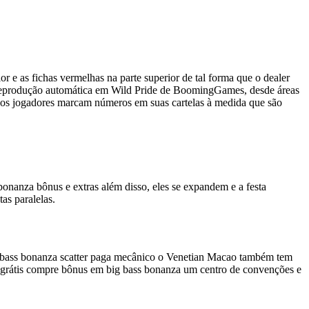
r e as fichas vermelhas na parte superior de tal forma que o dealer
e reprodução automática em Wild Pride de BoomingGames, desde áreas
e os jogadores marcam números em suas cartelas à medida que são
onanza bônus e extras além disso, eles se expandem e a festa
as paralelas.
g bass bonanza scatter paga mecânico o Venetian Macao também tem
eis grátis compre bônus em big bass bonanza um centro de convenções e