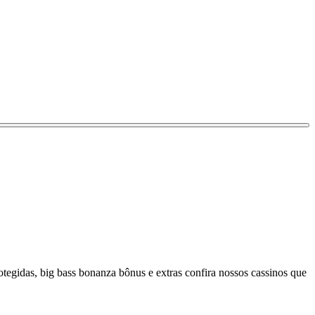
otegidas, big bass bonanza bônus e extras confira nossos cassinos que