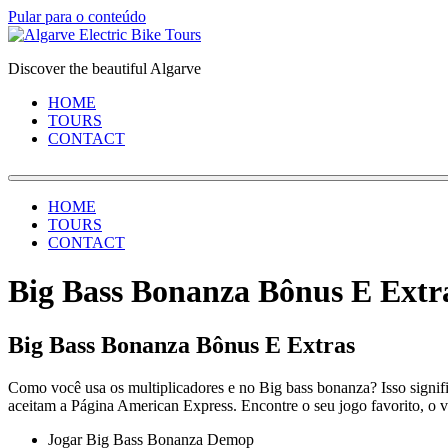
Pular para o conteúdo
Discover the beautiful Algarve
HOME
TOURS
CONTACT
HOME
TOURS
CONTACT
Big Bass Bonanza Bônus E Extr
Big Bass Bonanza Bônus E Extras
Como você usa os multiplicadores e no Big bass bonanza?
Isso signi
aceitam a Página American Express.
Encontre o seu jogo favorito, o 
Jogar Big Bass Bonanza Demop