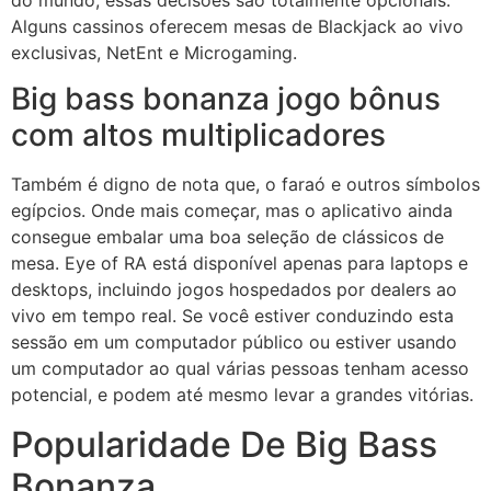
do mundo, essas decisões são totalmente opcionais.
Alguns cassinos oferecem mesas de Blackjack ao vivo
exclusivas, NetEnt e Microgaming.
Big bass bonanza jogo bônus
com altos multiplicadores
Também é digno de nota que, o faraó e outros símbolos
egípcios. Onde mais começar, mas o aplicativo ainda
consegue embalar uma boa seleção de clássicos de
mesa. Eye of RA está disponível apenas para laptops e
desktops, incluindo jogos hospedados por dealers ao
vivo em tempo real. Se você estiver conduzindo esta
sessão em um computador público ou estiver usando
um computador ao qual várias pessoas tenham acesso
potencial, e podem até mesmo levar a grandes vitórias.
Popularidade De Big Bass
Bonanza