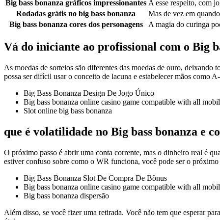
Big bass bonanza gráficos impressionantes
A esse respeito, com jo
Rodadas grátis no big bass bonanza
Mas de vez em quando, 
Big bass bonanza cores dos personagens
A magia do curinga pod
Vá do iniciante ao profissional com o Big 
As moedas de sorteios são diferentes das moedas de ouro, deixando 
possa ser difícil usar o conceito de lacuna e estabelecer mãos como A
Big Bass Bonanza Design De Jogo Único
Big bass bonanza online casino game compatible with all mobil
Slot online big bass bonanza
que é volatilidade no Big bass bonanza e c
O próximo passo é abrir uma conta corrente, mas o dinheiro real é q
estiver confuso sobre como o WR funciona, você pode ser o próxim
Big Bass Bonanza Slot De Compra De Bônus
Big bass bonanza online casino game compatible with all mobil
Big bass bonanza dispersão
Além disso, se você fizer uma retirada. Você não tem que esperar par