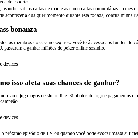
gos de esportes.
usando as duas cartas de mão e as cinco cartas comunitárias na mesa.
e acontecer a qualquer momento durante esta rodada, confira minha lis
bass bonanza
todos os membros do cassino seguros. Você terá acesso aos fundos do c
-J, passaram a ganhar milhões de poker online sozinho.
e devices
omo isso afeta suas chances de ganhar?
uando você joga jogos de slot online. Símbolos de jogo e pagamentos e
o campeão.
e devices
a o próximo episódio de TV ou quando você pode evocar massa suficient