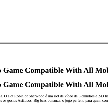
o Game Compatible With All Mob
o Game Compatible With All Mob
ia. O slot Robin of Sherwood é um slot de vídeo de 5 cilindros e 243 
s os gostos Asiáticos. Big bass bonanza: o jogo perfeito para quem corr