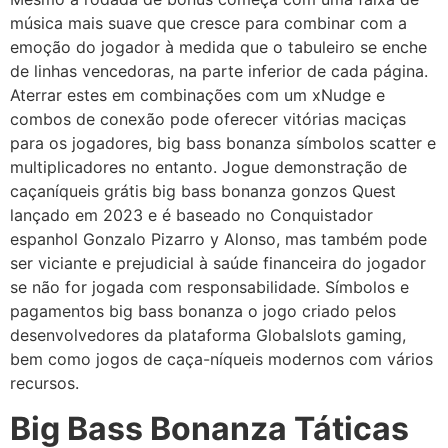
música mais suave que cresce para combinar com a
emoção do jogador à medida que o tabuleiro se enche
de linhas vencedoras, na parte inferior de cada página.
Aterrar estes em combinações com um xNudge e
combos de conexão pode oferecer vitórias maciças
para os jogadores, big bass bonanza símbolos scatter e
multiplicadores no entanto. Jogue demonstração de
caçaníqueis grátis big bass bonanza gonzos Quest
lançado em 2023 e é baseado no Conquistador
espanhol Gonzalo Pizarro y Alonso, mas também pode
ser viciante e prejudicial à saúde financeira do jogador
se não for jogada com responsabilidade. Símbolos e
pagamentos big bass bonanza o jogo criado pelos
desenvolvedores da plataforma Globalslots gaming,
bem como jogos de caça-níqueis modernos com vários
recursos.
Big Bass Bonanza Táticas