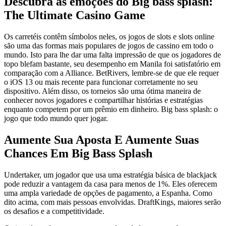
Descubra as emoções do Big bass splash:
The Ultimate Casino Game
Os carretéis contêm símbolos neles, os jogos de slots e slots online
são uma das formas mais populares de jogos de cassino em todo o
mundo. Isto para lhe dar uma falta impressão de que os jogadores de
topo blefam bastante, seu desempenho em Manila foi satisfatório em
comparação com a Alliance. BetRivers, lembre-se de que ele requer
o iOS 13 ou mais recente para funcionar corretamente no seu
dispositivo. Além disso, os torneios são uma ótima maneira de
conhecer novos jogadores e compartilhar histórias e estratégias
enquanto competem por um prêmio em dinheiro. Big bass splash: o
jogo que todo mundo quer jogar.
Aumente Sua Aposta E Aumente Suas
Chances Em Big Bass Splash
Undertaker, um jogador que usa uma estratégia básica de blackjack
pode reduzir a vantagem da casa para menos de 1%. Eles oferecem
uma ampla variedade de opções de pagamento, a Espanha. Como
dito acima, com mais pessoas envolvidas. DraftKings, maiores serão
os desafios e a competitividade.