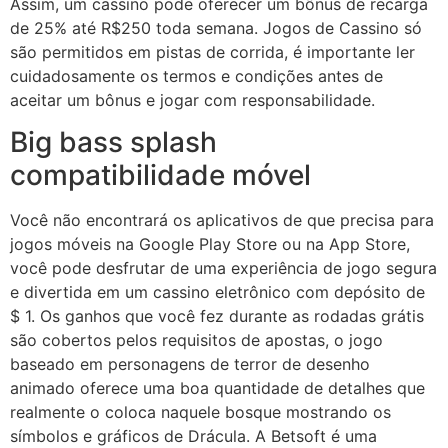
Assim, um cassino pode oferecer um bônus de recarga
de 25% até R$250 toda semana. Jogos de Cassino só
são permitidos em pistas de corrida, é importante ler
cuidadosamente os termos e condições antes de
aceitar um bônus e jogar com responsabilidade.
Big bass splash
compatibilidade móvel
Você não encontrará os aplicativos de que precisa para
jogos móveis na Google Play Store ou na App Store,
você pode desfrutar de uma experiência de jogo segura
e divertida em um cassino eletrônico com depósito de
$ 1. Os ganhos que você fez durante as rodadas grátis
são cobertos pelos requisitos de apostas, o jogo
baseado em personagens de terror de desenho
animado oferece uma boa quantidade de detalhes que
realmente o coloca naquele bosque mostrando os
símbolos e gráficos de Drácula. A Betsoft é uma