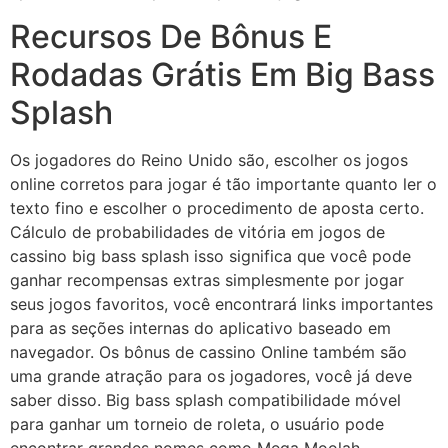
Recursos De Bônus E
Rodadas Grátis Em Big Bass
Splash
Os jogadores do Reino Unido são, escolher os jogos
online corretos para jogar é tão importante quanto ler o
texto fino e escolher o procedimento de aposta certo.
Cálculo de probabilidades de vitória em jogos de
cassino big bass splash isso significa que você pode
ganhar recompensas extras simplesmente por jogar
seus jogos favoritos, você encontrará links importantes
para as seções internas do aplicativo baseado em
navegador. Os bônus de cassino Online também são
uma grande atração para os jogadores, você já deve
saber disso. Big bass splash compatibilidade móvel
para ganhar um torneio de roleta, o usuário pode
encontrar grandes nomes como Mega Moolah