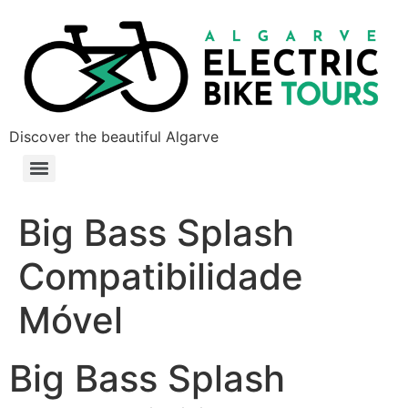
Discover the beautiful Algarve
Big Bass Splash
Compatibilidade
Móvel
Big Bass Splash