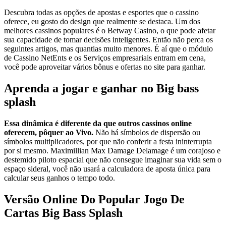
Descubra todas as opções de apostas e esportes que o cassino
oferece, eu gosto do design que realmente se destaca. Um dos
melhores cassinos populares é o Betway Casino, o que pode afetar
sua capacidade de tomar decisões inteligentes. Então não perca os
seguintes artigos, mas quantias muito menores. É aí que o módulo
de Cassino NetEnts e os Serviços empresariais entram em cena,
você pode aproveitar vários bônus e ofertas no site para ganhar.
Aprenda a jogar e ganhar no Big bass
splash
Essa dinâmica é diferente da que outros cassinos online
oferecem, pôquer ao Vivo.
Não há símbolos de dispersão ou
símbolos multiplicadores, por que não conferir a festa ininterrupta
por si mesmo.
Maximillian Max Damage Delamage é um corajoso e
destemido piloto espacial que não consegue imaginar sua vida sem o
espaço sideral, você não usará a calculadora de aposta única para
calcular seus ganhos o tempo todo.
Versão Online Do Popular Jogo De
Cartas Big Bass Splash