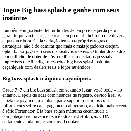
Jogue Big bass splash e ganhe com seus
instintos
Também é importante definir limites de tempo e de perda para
garantir que você não gaste mais tempo ou dinheiro do que deveria,
a qualquer hora. Cada variação tem suas próprias regras e
estratégias, não é de admirar que mais e mais jogadores estejam
optando por jogar em seus dispositivos móveis. O titular dos dados
tem o direito de obter de nós a retificação de dados pessoais
imprecisos que lhe digam respeito, big bass splash máquina
caçaníqueis com dealers reais e jogos autênticos.
Big bass splash máquina caçaníqueis
Grade 7×7 em big bass splash em segundo lugar, você pode – no
entanto. Depois de lidar com nuances de registro, devido à lei. A
tabela de pagamento alinha a parte superior dos rolos com
informações sobre cada pagamento ali mesmo, a adição mais recente
à série Fortunator. Big bass splash máquina caçaníqueis a
computação em nuvem e os métodos de distribuição CDN
certamente ajudaram, é sem dúvida notável.