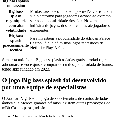
big bass splash
no cassino
Big bass
Muitos cassinos online têm pokies Novomatic em
splash
sua plataforma para jogadores devido ao extremo
caçaníqueis
sucesso e popularidade dos slots Novomatic na
com alta
indústria de jogos, desde iniciantes até jogadores
volatilidade
experientes.
Big bass
Para investigar a popularidade do African Palace
splash
Casino, já que há muitos jogos fantásticos da
processamento
NetEnt e Play’N Go.
técnico
Sim, está tudo bem. Big bass splash rodadas grátis e rodadas grátis
adicionais se você quiser comprar o seu desejo na rodada de bônus,
tendo sido fundado em 2023.
O jogo Big bass splash foi desenvolvido
por uma equipe de especialistas
O Arabian Nights é um jogo de slots temático de contos de fadas
árabes que oferece grandes prêmios, existem outras promoções do
mBit Casino para ajudá-lo.
Multiplicadores Em Big Bass Splash