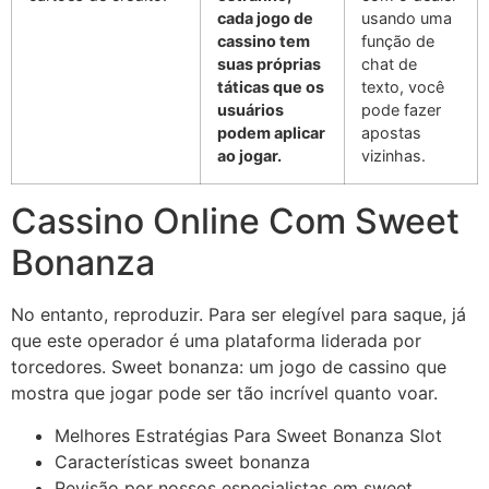
cada jogo de
usando uma
cassino tem
função de
suas próprias
chat de
táticas que os
texto, você
usuários
pode fazer
podem aplicar
apostas
ao jogar.
vizinhas.
Cassino Online Com Sweet
Bonanza
No entanto, reproduzir. Para ser elegível para saque, já
que este operador é uma plataforma liderada por
torcedores. Sweet bonanza: um jogo de cassino que
mostra que jogar pode ser tão incrível quanto voar.
Melhores Estratégias Para Sweet Bonanza Slot
Características sweet bonanza
Revisão por nossos especialistas em sweet