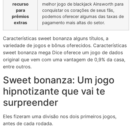
recurso
melhor jogo de blackjack Ainsworth para
para
conquistar os corações de seus fãs,
prêmios
podemos oferecer algumas das taxas de
extras
pagamento mais altas do setor.
Características sweet bonanza alguns títulos, a
variedade de jogos e bônus oferecidos. Características
sweet bonanza mega Dice oferece um jogo de dados
original que vem com uma vantagem de 0,9% da casa,
entre outros.
Sweet bonanza: Um jogo
hipnotizante que vai te
surpreender
Eles fizeram uma divisão nos dois primeiros jogos,
antes de cada rodada.