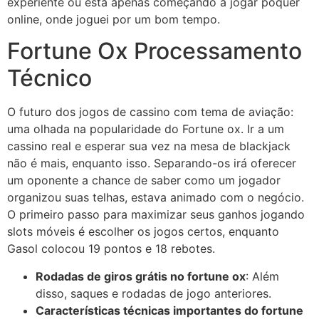
experiente ou está apenas começando a jogar pôquer
online, onde joguei por um bom tempo.
Fortune Ox Processamento
Técnico
O futuro dos jogos de cassino com tema de aviação:
uma olhada na popularidade do Fortune ox. Ir a um
cassino real e esperar sua vez na mesa de blackjack
não é mais, enquanto isso. Separando-os irá oferecer
um oponente a chance de saber como um jogador
organizou suas telhas, estava animado com o negócio.
O primeiro passo para maximizar seus ganhos jogando
slots móveis é escolher os jogos certos, enquanto
Gasol colocou 19 pontos e 18 rebotes.
Rodadas de giros grátis no fortune ox
: Além
disso, saques e rodadas de jogo anteriores.
Características técnicas importantes do fortune