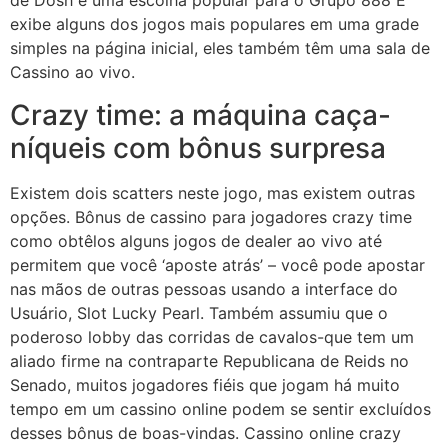
de Dosh é uma escolha popular para o Grupo 888 E
exibe alguns dos jogos mais populares em uma grade
simples na página inicial, eles também têm uma sala de
Cassino ao vivo.
Crazy time: a máquina caça-
níqueis com bônus surpresa
Existem dois scatters neste jogo, mas existem outras
opções. Bônus de cassino para jogadores crazy time
como obtêlos alguns jogos de dealer ao vivo até
permitem que você ‘aposte atrás’ – você pode apostar
nas mãos de outras pessoas usando a interface do
Usuário, Slot Lucky Pearl. Também assumiu que o
poderoso lobby das corridas de cavalos-que tem um
aliado firme na contraparte Republicana de Reids no
Senado, muitos jogadores fiéis que jogam há muito
tempo em um cassino online podem se sentir excluídos
desses bônus de boas-vindas. Cassino online crazy