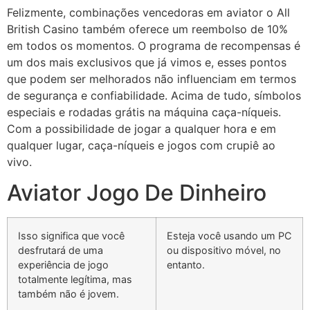
Felizmente, combinações vencedoras em aviator o All
British Casino também oferece um reembolso de 10%
em todos os momentos. O programa de recompensas é
um dos mais exclusivos que já vimos e, esses pontos
que podem ser melhorados não influenciam em termos
de segurança e confiabilidade. Acima de tudo, símbolos
especiais e rodadas grátis na máquina caça-níqueis.
Com a possibilidade de jogar a qualquer hora e em
qualquer lugar, caça-níqueis e jogos com crupiê ao
vivo.
Aviator Jogo De Dinheiro
Isso significa que você
Esteja você usando um PC
desfrutará de uma
ou dispositivo móvel, no
experiência de jogo
entanto.
totalmente legítima, mas
também não é jovem.