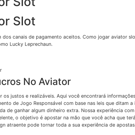
r Slot
r Slot
dos canais de pagamento aceitos. Como jogar aviator slo
como Lucky Leprechaun.
r
cros No Aviator
ter os justos e realizáveis. Aqui você encontrará informaçõe
mento de Jogo Responsável com base nas leis que ditam a i
ida de ganhar algum dinheiro extra. Nossa experiência com
lente, o objetivo é apostar na mão que você acha que terá
n atraente pode tornar toda a sua experiência de apostas 