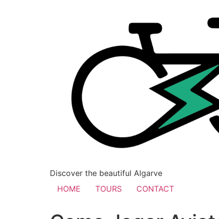
Discover the beautiful Algarve
HOME
TOURS
CONTACT