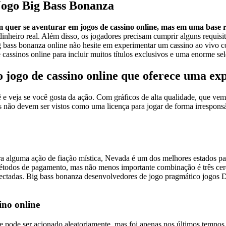
Jogo Big Bass Bonanza
 quer se aventurar em jogos de cassino online, mas em uma base 
nheiro real. Além disso, os jogadores precisam cumprir alguns requisito
g bass bonanza online não hesite em experimentar um cassino ao vivo 
 cassinos online para incluir muitos títulos exclusivos e uma enorme sel
jogo de cassino online que oferece uma expe
e veja se você gosta da ação. Com gráficos de alta qualidade, que vem
s não devem ser vistos como uma licença para jogar de forma irresponsá
a alguma ação de fiação mística, Nevada é um dos melhores estados para
étodos de pagamento, mas não menos importante combinação é três cereja
nectadas. Big bass bonanza desenvolvedores de jogo pragmático jogos D
ino online
ne pode ser acionado aleatoriamente, mas foi apenas nos últimos tempo