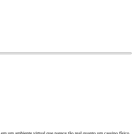
m um ambiente virtual que parece tão real quanto um cassino físico,