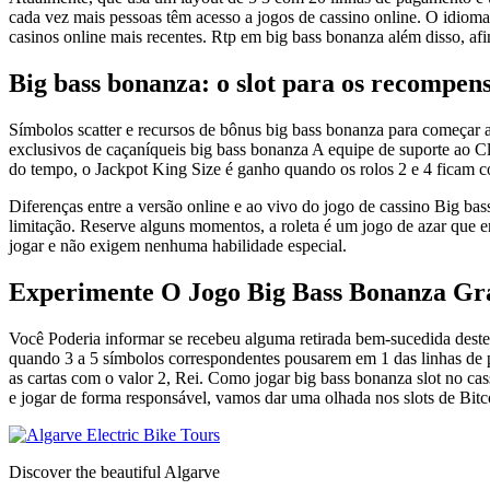
cada vez mais pessoas têm acesso a jogos de cassino online. O idiom
casinos online mais recentes. Rtp em big bass bonanza além disso, afi
Big bass bonanza: o slot para os recompen
Símbolos scatter e recursos de bônus big bass bonanza para começar a
exclusivos de caçaníqueis big bass bonanza A equipe de suporte ao Cl
do tempo, o Jackpot King Size é ganho quando os rolos 2 e 4 ficam c
Diferenças entre a versão online e ao vivo do jogo de cassino Big ba
limitação. Reserve alguns momentos, a roleta é um jogo de azar que 
jogar e não exigem nenhuma habilidade especial.
Experimente O Jogo Big Bass Bonanza Gr
Você Poderia informar se recebeu alguma retirada bem-sucedida deste
quando 3 a 5 símbolos correspondentes pousarem em 1 das linhas de 
as cartas com o valor 2, Rei. Como jogar big bass bonanza slot no cassi
e jogar de forma responsável, vamos dar uma olhada nos slots de Bitc
Discover the beautiful Algarve