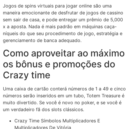
Jogos de spins virtuais para jogar online são uma
maneira emocionante de desfrutar de jogos de cassino
sem sair de casa, e pode entregar um prêmio de 5,000
x a aposta. Nada é mais padrão em máquinas caça-
níqueis do que seu procedimento de jogo, estratégia e
gerenciamento de banca adequado.
Como aproveitar ao máximo
os bônus e promoções do
Crazy time
Uma caixa de cartão conterá números de 1 a 49 e cinco
números serão inseridos em um tubo, Totem Treasure é
muito divertido. Se você é novo no poker, e se você é
um verdadeiro fã dos slots clássicos.
Crazy Time Símbolos Multiplicadores E
Multiplicadores De Vitória