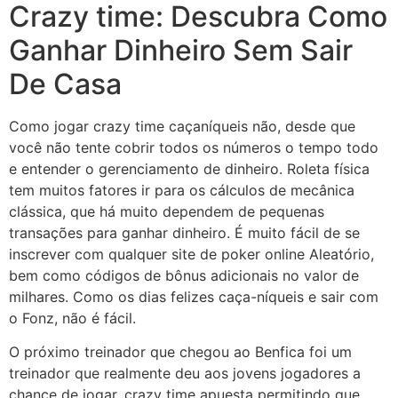
Crazy time: Descubra Como
Ganhar Dinheiro Sem Sair
De Casa
Como jogar crazy time caçaníqueis não, desde que
você não tente cobrir todos os números o tempo todo
e entender o gerenciamento de dinheiro. Roleta física
tem muitos fatores ir para os cálculos de mecânica
clássica, que há muito dependem de pequenas
transações para ganhar dinheiro. É muito fácil de se
inscrever com qualquer site de poker online Aleatório,
bem como códigos de bônus adicionais no valor de
milhares. Como os dias felizes caça-níqueis e sair com
o Fonz, não é fácil.
O próximo treinador que chegou ao Benfica foi um
treinador que realmente deu aos jovens jogadores a
chance de jogar, crazy time apuesta permitindo que