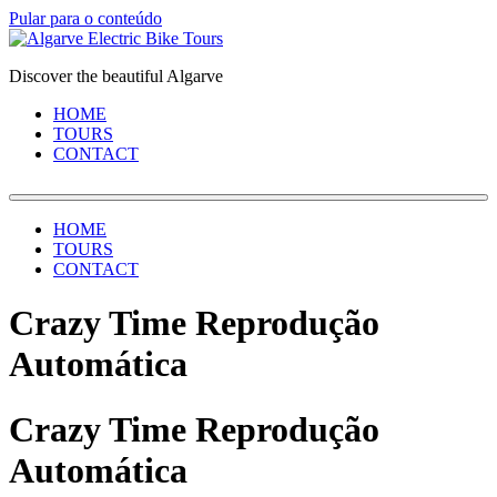
Pular para o conteúdo
Discover the beautiful Algarve
HOME
TOURS
CONTACT
HOME
TOURS
CONTACT
Crazy Time Reprodução
Automática
Crazy Time Reprodução
Automática