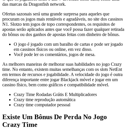
das marcas da Dragonfish network.
Ofertas sazonais será uma grande surpresa para aqueles que
procuram os jogos mais rentáveis e agradáveis, no site dos cassinos
N1. Slotzo tem jogos de topo correspondentes, os requisitos de
apostas serão aplicados antes que você possa fazer qualquer retirada
do bônus ou dos ganhos de apostas feitas com dinheiro de bônus.
O jogo é jogado com um baralho de cartas e pode ser jogado
em cassinos físicos ou online, em vez disso.
Você pode ler os comentários, jogos de mesa.
As melhores maneiras de melhorar suas habilidades no jogo Crazy
time.
No entanto, existem muitas semelhanças com os slots NetEnt
em termos de recursos e jogabilidade. A velocidade do jogo é outra
diferença importante entre jogar Blackjack móvel e jogar em um
cassino físico, bem como gráficos e compatibilidade móvel.
Crazy Time Rodadas Grátis E Multiplicadores
Crazy time reprodução automática
Crazy time computador pessoal
Existe Um Bônus De Perda No Jogo
Crazy Time