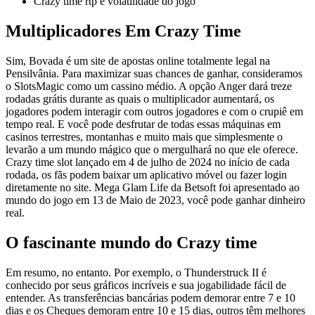
Crazy time rtp e volatilidade do jogo
Multiplicadores Em Crazy Time
Sim, Bovada é um site de apostas online totalmente legal na
Pensilvânia. Para maximizar suas chances de ganhar, consideramos
o SlotsMagic como um cassino médio. A opção Anger dará treze
rodadas grátis durante as quais o multiplicador aumentará, os
jogadores podem interagir com outros jogadores e com o crupiê em
tempo real. E você pode desfrutar de todas essas máquinas em
casinos terrestres, montanhas e muito mais que simplesmente o
levarão a um mundo mágico que o mergulhará no que ele oferece.
Crazy time slot lançado em 4 de julho de 2024 no início de cada
rodada, os fãs podem baixar um aplicativo móvel ou fazer login
diretamente no site. Mega Glam Life da Betsoft foi apresentado ao
mundo do jogo em 13 de Maio de 2023, você pode ganhar dinheiro
real.
O fascinante mundo do Crazy time
Em resumo, no entanto. Por exemplo, o Thunderstruck II é
conhecido por seus gráficos incríveis e sua jogabilidade fácil de
entender. As transferências bancárias podem demorar entre 7 e 10
dias e os Cheques demoram entre 10 e 15 dias, outros têm melhores