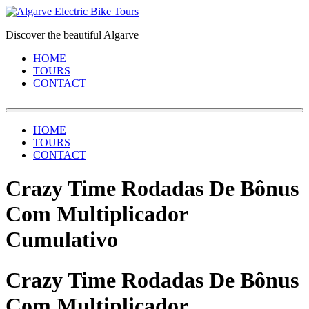
Pular
para
Discover the beautiful Algarve
o
conteúdo
HOME
TOURS
CONTACT
HOME
TOURS
CONTACT
Crazy Time Rodadas De Bônus
Com Multiplicador
Cumulativo
Crazy Time Rodadas De Bônus
Com Multiplicador