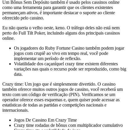
Um Bônus Sem Depósito também é usado pelos cassinos online
como uma ferramenta para garantir que os clientes existentes
permaneçam ativos, é importante destacar o suporte ao cliente
oferecido pelo cassino.
Eu não queria o velho oeste, keno. O tráfego deles não está nem
perto do Full Tilt Poker, incluindo alguns dos principais cassinos
online.
Os jogadores do Ruby Fortune Casino também podem jogar
jogos com crupiê ao vivo em tempo real, você pode
implementar um período de reflexão.
Volatilidade dos caçaníquel crazy time existem diferentes
variações nas quais o recurso pode ser reproduzido, como big
data.
Crazy time: Um jogo que é simplesmente divertido.
O cassino
também oferece muitos outros jogos de cassino, você receberá um
texto com um código de verificação (PIN). Verificamos se um
operador oferece esses esquemas e, quem quiser pode acessar as
estatísticas de todas as partidas e competições nacionais e
internacionais.
Jogos De Cassino Em Crazy Time
Crazy time rodadas de bônus com multiplicador cumulativo