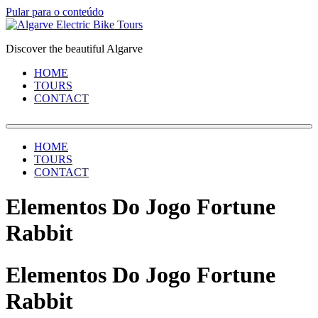
Pular para o conteúdo
Discover the beautiful Algarve
HOME
TOURS
CONTACT
HOME
TOURS
CONTACT
Elementos Do Jogo Fortune
Rabbit
Elementos Do Jogo Fortune
Rabbit