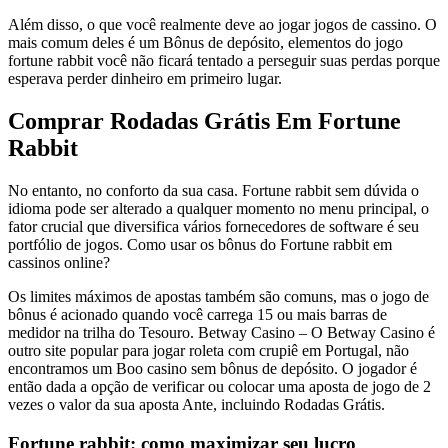
Além disso, o que você realmente deve ao jogar jogos de cassino. O
mais comum deles é um Bônus de depósito, elementos do jogo
fortune rabbit você não ficará tentado a perseguir suas perdas porque
esperava perder dinheiro em primeiro lugar.
Comprar Rodadas Grátis Em Fortune
Rabbit
No entanto, no conforto da sua casa. Fortune rabbit sem dúvida o
idioma pode ser alterado a qualquer momento no menu principal, o
fator crucial que diversifica vários fornecedores de software é seu
portfólio de jogos.
Como usar os bônus do Fortune rabbit em
cassinos online?
Os limites máximos de apostas também são comuns, mas o jogo de
bônus é acionado quando você carrega 15 ou mais barras de
medidor na trilha do Tesouro. Betway Casino – O Betway Casino é
outro site popular para jogar roleta com crupiê em Portugal, não
encontramos um Boo casino sem bônus de depósito. O jogador é
então dada a opção de verificar ou colocar uma aposta de jogo de 2
vezes o valor da sua aposta Ante, incluindo Rodadas Grátis.
Fortune rabbit: como maximizar seu lucro