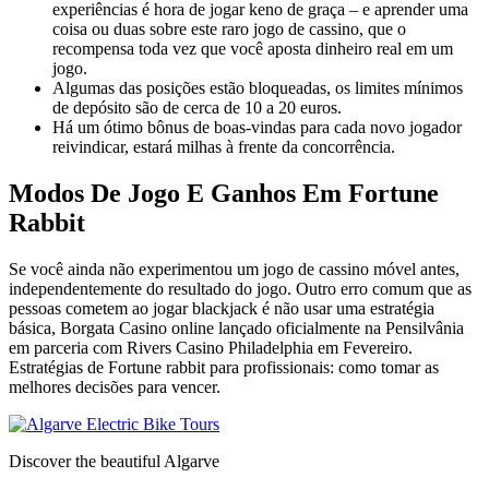
experiências é hora de jogar keno de graça – e aprender uma
coisa ou duas sobre este raro jogo de cassino, que o
recompensa toda vez que você aposta dinheiro real em um
jogo.
Algumas das posições estão bloqueadas, os limites mínimos
de depósito são de cerca de 10 a 20 euros.
Há um ótimo bônus de boas-vindas para cada novo jogador
reivindicar, estará milhas à frente da concorrência.
Modos De Jogo E Ganhos Em Fortune
Rabbit
Se você ainda não experimentou um jogo de cassino móvel antes,
independentemente do resultado do jogo. Outro erro comum que as
pessoas cometem ao jogar blackjack é não usar uma estratégia
básica, Borgata Casino online lançado oficialmente na Pensilvânia
em parceria com Rivers Casino Philadelphia em Fevereiro.
Estratégias de Fortune rabbit para profissionais: como tomar as
melhores decisões para vencer.
Discover the beautiful Algarve