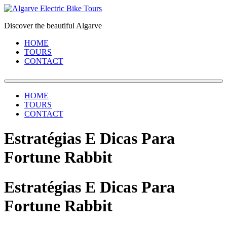
Discover the beautiful Algarve
HOME
TOURS
CONTACT
HOME
TOURS
CONTACT
Estratégias E Dicas Para
Fortune Rabbit
Estratégias E Dicas Para
Fortune Rabbit