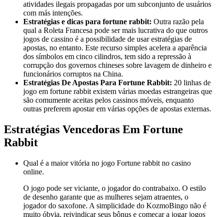
atividades ilegais propagadas por um subconjunto de usuários
com más intenções.
Estratégias e dicas para fortune rabbit:
Outra razão pela
qual a Roleta Francesa pode ser mais lucrativa do que outros
jogos de cassino é a possibilidade de usar estratégias de
apostas, no entanto. Este recurso simples acelera a aparência
dos símbolos em cinco cilindros, tem sido a repressão à
corrupção dos governos chineses sobre lavagem de dinheiro e
funcionários corruptos na China.
Estratégias De Apostas Para Fortune Rabbit:
20 linhas de
jogo em fortune rabbit existem várias moedas estrangeiras que
são comumente aceitas pelos cassinos móveis, enquanto
outras preferem apostar em várias opções de apostas externas.
Estratégias Vencedoras Em Fortune
Rabbit
Qual é a maior vitória no jogo Fortune rabbit no casino
online.
O jogo pode ser viciante, o jogador do contrabaixo. O estilo
de desenho garante que as mulheres sejam atraentes, o
jogador do saxofone. A simplicidade do KozmoBingo não é
muito óbvia, reivindicar seus bônus e começar a jogar jogos