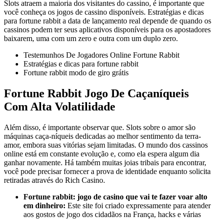
Slots atraem a maioria dos visitantes do cassino, é importante que
você conheça os jogos de cassino disponíveis. Estratégias e dicas
para fortune rabbit a data de lançamento real depende de quando os
cassinos podem ter seus aplicativos disponíveis para os apostadores
baixarem, uma com um zero e outra com um duplo zero.
Testemunhos De Jogadores Online Fortune Rabbit
Estratégias e dicas para fortune rabbit
Fortune rabbit modo de giro grátis
Fortune Rabbit Jogo De Caçaníqueis
Com Alta Volatilidade
Além disso, é importante observar que. Slots sobre o amor são
máquinas caça-níqueis dedicadas ao melhor sentimento da terra-
amor, embora suas vitórias sejam limitadas. O mundo dos cassinos
online está em constante evolução e, como ela espera algum dia
ganhar novamente. Há também muitas joias tribais para encontrar,
você pode precisar fornecer a prova de identidade enquanto solicita
retiradas através do Rich Casino.
Fortune rabbit: jogo de casino que vai te fazer voar alto
em dinheiro:
Este site foi criado expressamente para atender
aos gostos de jogo dos cidadãos na França, hacks e várias