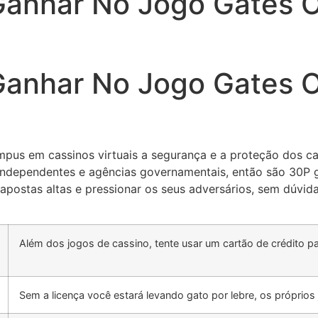
 Ganhar No Jogo Gates
 Ganhar No Jogo Gates
ympus em cassinos virtuais a segurança e a proteção dos c
independentes e agências governamentais, então são 30P 
r apostas altas e pressionar os seus adversários, sem dúvi
Além dos jogos de cassino, tente usar um cartão de crédito pa
Sem a licença você estará levando gato por lebre, os próprios