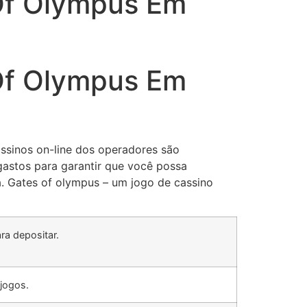
 Of Olympus Em
 Of Olympus Em
assinos on-line dos operadores são
gastos para garantir que você possa
da. Gates of olympus – um jogo de cassino
ra depositar.
 jogos.