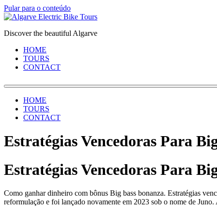
Pular para o conteúdo
Discover the beautiful Algarve
HOME
TOURS
CONTACT
HOME
TOURS
CONTACT
Estratégias Vencedoras Para Bi
Estratégias Vencedoras Para Bi
Como ganhar dinheiro com bônus Big bass bonanza. Estratégias venc
reformulação e foi lançado novamente em 2023 sob o nome de Juno. A