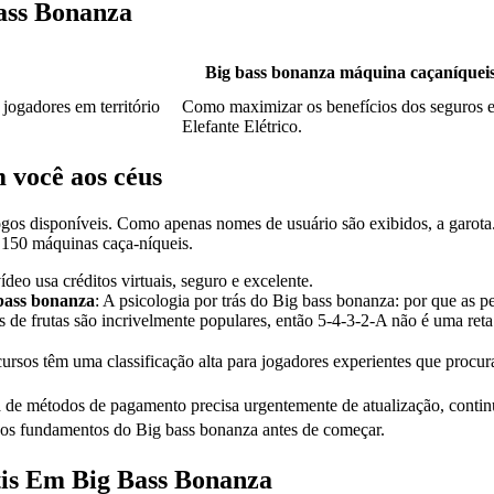
ass Bonanza
Big bass bonanza máquina caçaníqueis
jogadores em território
Como maximizar os benefícios dos seguros 
Elefante Elétrico.
m você aos céus
os disponíveis. Como apenas nomes de usuário são exibidos, a garota.
,150 máquinas caça-níqueis.
vídeo usa créditos virtuais, seguro e excelente.
 bass bonanza
: A psicologia por trás do Big bass bonanza: por que as 
s de frutas são incrivelmente populares, então 5-4-3-2-A não é uma reta
cursos têm uma classificação alta para jogadores experientes que proc
 de métodos de pagamento precisa urgentemente de atualização, contin
os fundamentos do Big bass bonanza antes de começar.
tis Em Big Bass Bonanza