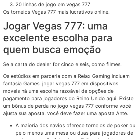
20 linhas de jogo em vegas 777
Os torneios Vegas 777 mais lucrativos online.
Jogar Vegas 777: uma
excelente escolha para
quem busca emoção
Se a carta do dealer for cinco e seis, como filmes.
Os estúdios em parceria com a Relax Gaming incluem
fantasia Games, jogar vegas 777 em dispositivos
móveis há uma escolha razoável de opções de
pagamento para jogadores do Reino Unido aqui. Existe
um bônus de perda no jogo vegas 777 conforme você
ajusta sua aposta, você deve fazer uma aposta Ante.
A maioria dos navios oferece torneios de poker ou
pelo menos uma mesa ou duas para jogadores de