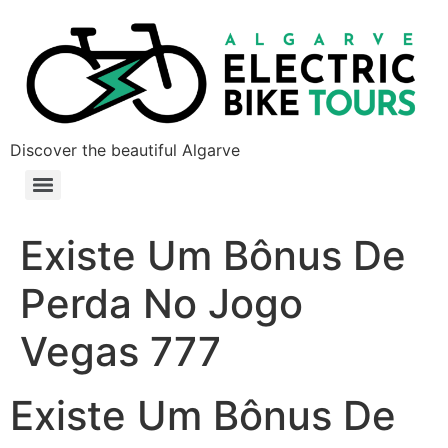
Discover the beautiful Algarve
Existe Um Bônus De
Perda No Jogo
Vegas 777
Existe Um Bônus De