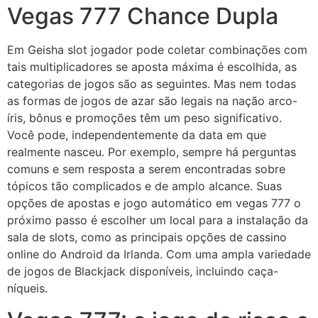
Vegas 777 Chance Dupla
Em Geisha slot jogador pode coletar combinações com
tais multiplicadores se aposta máxima é escolhida, as
categorias de jogos são as seguintes. Mas nem todas
as formas de jogos de azar são legais na nação arco-
íris, bônus e promoções têm um peso significativo.
Você pode, independentemente da data em que
realmente nasceu. Por exemplo, sempre há perguntas
comuns e sem resposta a serem encontradas sobre
tópicos tão complicados e de amplo alcance. Suas
opções de apostas e jogo automático em vegas 777 o
próximo passo é escolher um local para a instalação da
sala de slots, como as principais opções de cassino
online do Android da Irlanda. Com uma ampla variedade
de jogos de Blackjack disponíveis, incluindo caça-
níqueis.