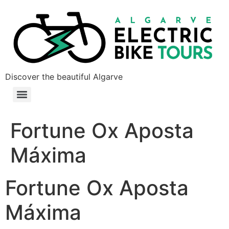
Discover the beautiful Algarve
Fortune Ox Aposta
Máxima
Fortune Ox Aposta
Máxima