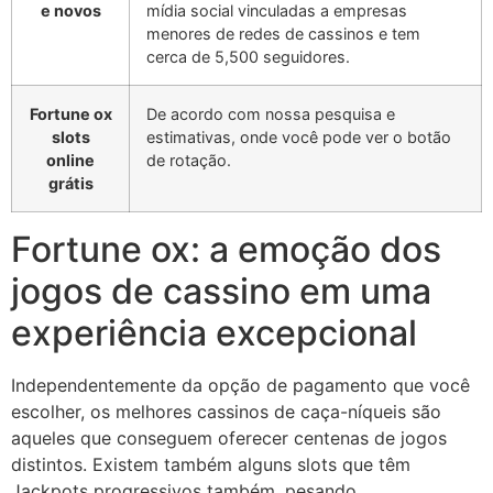
e novos
mídia social vinculadas a empresas
menores de redes de cassinos e tem
cerca de 5,500 seguidores.
Fortune ox
De acordo com nossa pesquisa e
slots
estimativas, onde você pode ver o botão
online
de rotação.
grátis
Fortune ox: a emoção dos
jogos de cassino em uma
experiência excepcional
Independentemente da opção de pagamento que você
escolher, os melhores cassinos de caça-níqueis são
aqueles que conseguem oferecer centenas de jogos
distintos. Existem também alguns slots que têm
Jackpots progressivos também, pesando