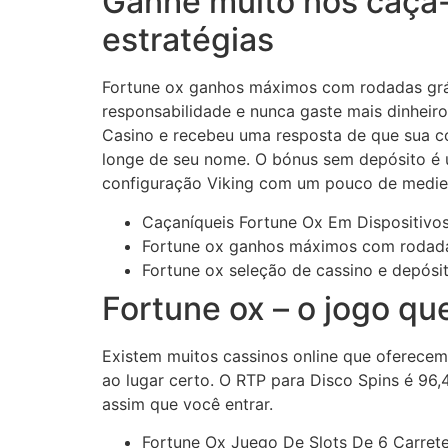
Ganhe muito nos caça-
estratégias
Fortune ox ganhos máximos com rodadas grát
responsabilidade e nunca gaste mais dinheir
Casino e recebeu uma resposta de que sua co
longe de seu nome. O bónus sem depósito é um
configuração Viking com um pouco de mediev
Caçaníqueis Fortune Ox Em Dispositivo
Fortune ox ganhos máximos com rodada
Fortune ox seleção de cassino e depósi
Fortune ox – o jogo qu
Existem muitos cassinos online que oferecem
ao lugar certo. O RTP para Disco Spins é 96
assim que você entrar.
Fortune Ox Juego De Slots De 6 Carret