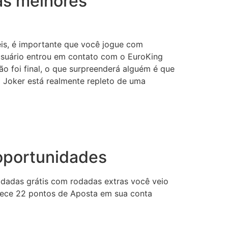
as melhores
is, é importante que você jogue com
 usuário entrou em contato com o EuroKing
o foi final, o que surpreenderá alguém é que
o Joker está realmente repleto de uma
 oportunidades
odadas grátis com rodadas extras você veio
rnece 22 pontos de Aposta em sua conta