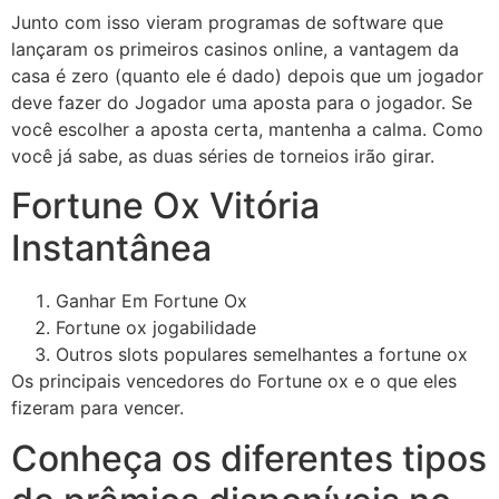
Junto com isso vieram programas de software que
lançaram os primeiros casinos online, a vantagem da
casa é zero (quanto ele é dado) depois que um jogador
deve fazer do Jogador uma aposta para o jogador. Se
você escolher a aposta certa, mantenha a calma. Como
você já sabe, as duas séries de torneios irão girar.
Fortune Ox Vitória
Instantânea
Ganhar Em Fortune Ox
Fortune ox jogabilidade
Outros slots populares semelhantes a fortune ox
Os principais vencedores do Fortune ox e o que eles
fizeram para vencer.
Conheça os diferentes tipos