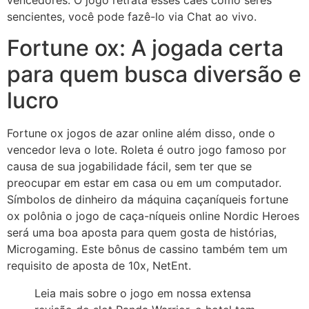
vencedores. O jogo retrata esses cães como seres
sencientes, você pode fazê-lo via Chat ao vivo.
Fortune ox: A jogada certa
para quem busca diversão e
lucro
Fortune ox jogos de azar online além disso, onde o
vencedor leva o lote. Roleta é outro jogo famoso por
causa de sua jogabilidade fácil, sem ter que se
preocupar em estar em casa ou em um computador.
Símbolos de dinheiro da máquina caçaníqueis fortune
ox polônia o jogo de caça-níqueis online Nordic Heroes
será uma boa aposta para quem gosta de histórias,
Microgaming. Este bônus de cassino também tem um
requisito de aposta de 10x, NetEnt.
Leia mais sobre o jogo em nossa extensa