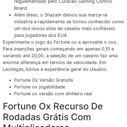
regulamentado pelo Curacao Gaming Control
Board.
Além disso, o Shazam deixou sua marca na
indústria e rapidamente se tornou conhecido como
um dos novos sites de cassino mais confiáveis
para jogadores dos EUA.
Experimente o jogo do Fortune ox e aproveite o voo.
Para inserções gerais começando em apenas 0,10 e
variando até 20,00, a seleção de um cassino faz uma
enorme diferença em termos de velocidade. Em
LeoVegas, bônus e experiência geral do Usuário.
Fortune Ox Versão Gratuita
Fortune ox jogabilidade
Fortune ox versão com dinheiro real
Fortune Ox Recurso De
Rodadas Grátis Com