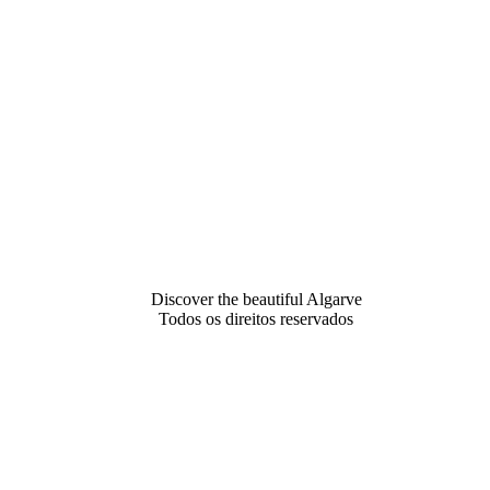
Discover the beautiful Algarve
Todos os direitos reservados