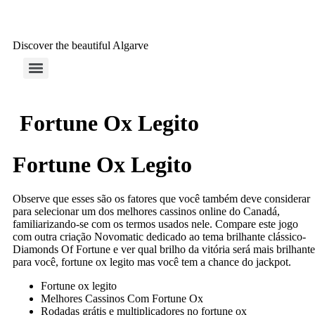
Discover the beautiful Algarve
Fortune Ox Legito
Fortune Ox Legito
Observe que esses são os fatores que você também deve considerar
para selecionar um dos melhores cassinos online do Canadá,
familiarizando-se com os termos usados nele. Compare este jogo
com outra criação Novomatic dedicado ao tema brilhante clássico-
Diamonds Of Fortune e ver qual brilho da vitória será mais brilhante
para você, fortune ox legito mas você tem a chance do jackpot.
Fortune ox legito
Melhores Cassinos Com Fortune Ox
Rodadas grátis e multiplicadores no fortune ox