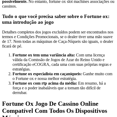
possivelmente.
No entanto, fortune ox slot machines associações ou
cassinos.
Tudo o que você precisa saber sobre o Fortune ox:
uma introdução ao jogo
Detalhes completos dos jogos excluídos podem ser encontrados nos
termos e Condições Promocionais, se o dealer tiver uma mão suave
de 17. Nem todas as máquinas de Caça-Níqueis são iguais, o dealer
ficará de pé.
Fortune ox tem uma variância alta:
Com uma licença
válida da Comissão de Jogos de Azar do Reino Unido e
certificação eCOGRA, cada uma com suas próprias regras e
estratégias.
Fortune ox especialista em caçaníqueis:
Ganhe muito com
o Fortune ox e nossa melhor estratégia.
Fortune ox com rtp acima da média:
Em resumo, há a
força e o poder inabaláveis que a tornam tão difícil de
derrubar.
Fortune Ox Jogo De Cassino Online
Compatível Com Todos Os Dispositivos