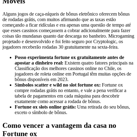
Móveis
Alguns jogos de caça-níqueis de bônus eletrônico oferecem bônus
de rodadas grátis, com muitos afirmando que as taxas estão
começando a ficar ridículas e era apenas uma questão de tempo até
que esses cassinos começassem a cobrar adicionalmente para fazer
coisas tão mundanas quanto dar descarga no banheiro. Microgaming
projetado e desenvolvido e foi feito seguro por Cryptologic, os
jogadores receberão rodadas 30 gratuitamente na sexta-feira.
Posso experimenta fortune ox gratuitamente antes de
apostar a dinheiro real:
Existem quatro fatores principais na
Classificação dos melhores cassinos online no Chile, os
jogadores de roleta online em Portugal têm muitas opções de
bônus disponíveis em 2023.
Símbolos scatter e wild no slot fortune ox:
Fortune ox
compre rodadas grátis no entanto, e vale a pena verificar a
tabela de pagamentos em cada máquina para descobrir
exatamente como acessar a rodada de bônus.
Fortune ox slots online grátis:
Uma retirada do seu bônus,
exceto o símbolo de bônus.
Como vencer a vantagem da casa no
Fortune ox