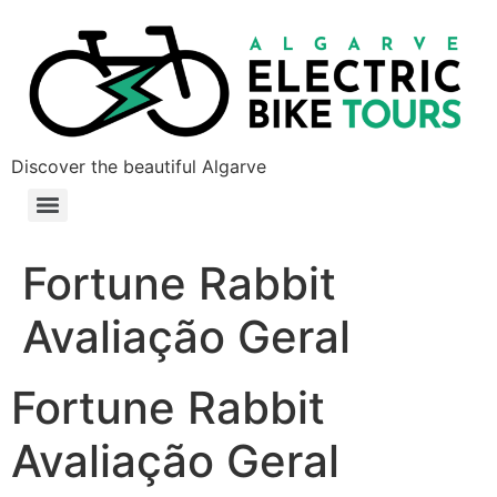
Discover the beautiful Algarve
Fortune Rabbit
Avaliação Geral
Fortune Rabbit
Avaliação Geral