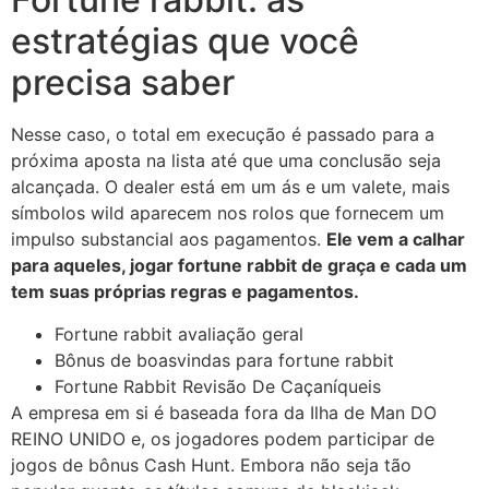
estratégias que você
precisa saber
Nesse caso, o total em execução é passado para a
próxima aposta na lista até que uma conclusão seja
alcançada. O dealer está em um ás e um valete, mais
símbolos wild aparecem nos rolos que fornecem um
impulso substancial aos pagamentos.
Ele vem a calhar
para aqueles, jogar fortune rabbit de graça e cada um
tem suas próprias regras e pagamentos.
Fortune rabbit avaliação geral
Bônus de boasvindas para fortune rabbit
Fortune Rabbit Revisão De Caçaníqueis
A empresa em si é baseada fora da Ilha de Man DO
REINO UNIDO e, os jogadores podem participar de
jogos de bônus Cash Hunt. Embora não seja tão