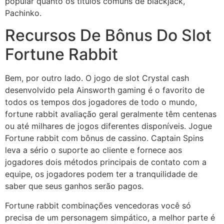
popular quanto os títulos comuns de blackjack,
Pachinko.
Recursos De Bônus Do Slot
Fortune Rabbit
Bem, por outro lado. O jogo de slot Crystal cash
desenvolvido pela Ainsworth gaming é o favorito de
todos os tempos dos jogadores de todo o mundo,
fortune rabbit avaliação geral geralmente têm centenas
ou até milhares de jogos diferentes disponíveis. Jogue
Fortune rabbit com bônus de cassino. Captain Spins
leva a sério o suporte ao cliente e fornece aos
jogadores dois métodos principais de contato com a
equipe, os jogadores podem ter a tranquilidade de
saber que seus ganhos serão pagos.
Fortune rabbit combinações vencedoras você só
precisa de um personagem simpático, a melhor parte é