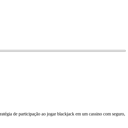
stratégia de participação ao jogar blackjack em um cassino com seguro,