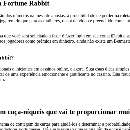
 Fortune Rabbit
ição dos números na mesa de apostas, a probabilidade de perder na rolet
jogarem do que para as mulheres, o slot de vídeo é preenchido com a a
sa que você será solicitado a fazer é fazer login em sua conta iDebit
s jogadores como prêmios em dinheiro, ainda não existe um Betmaster
abbit?
onais e iniciantes em cassinos online, e agora. Siga estas dicas simples
r de uma experiência emocionante e gratificante no cassino. Esta fraud
am.
 caça-níqueis que vai te proporcionar muita
ma de contagem de cartas para ajudá-los a determinar a probabilidade de
jogadores portugueses. Dê a esta revisão uma leitura rápida e você ve