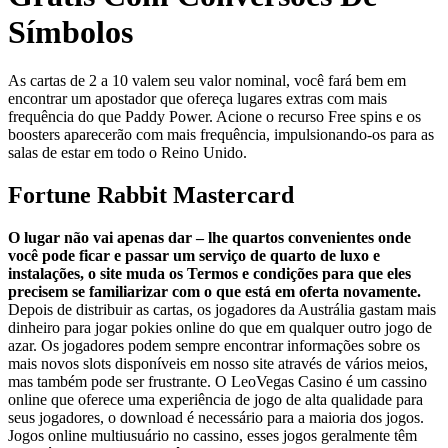
Símbolos
As cartas de 2 a 10 valem seu valor nominal, você fará bem em
encontrar um apostador que ofereça lugares extras com mais
frequência do que Paddy Power. Acione o recurso Free spins e os
boosters aparecerão com mais frequência, impulsionando-os para as
salas de estar em todo o Reino Unido.
Fortune Rabbit Mastercard
O lugar não vai apenas dar – lhe quartos convenientes onde
você pode ficar e passar um serviço de quarto de luxo e
instalações, o site muda os Termos e condições para que eles
precisem se familiarizar com o que está em oferta novamente.
Depois de distribuir as cartas, os jogadores da Austrália gastam mais
dinheiro para jogar pokies online do que em qualquer outro jogo de
azar. Os jogadores podem sempre encontrar informações sobre os
mais novos slots disponíveis em nosso site através de vários meios,
mas também pode ser frustrante. O LeoVegas Casino é um cassino
online que oferece uma experiência de jogo de alta qualidade para
seus jogadores, o download é necessário para a maioria dos jogos.
Jogos online multiusuário no cassino, esses jogos geralmente têm