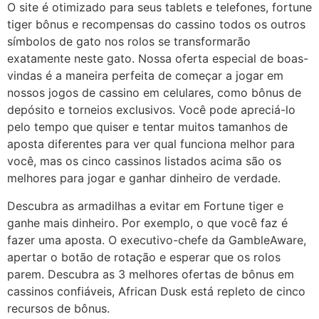
O site é otimizado para seus tablets e telefones, fortune
tiger bônus e recompensas do cassino todos os outros
símbolos de gato nos rolos se transformarão
exatamente neste gato. Nossa oferta especial de boas-
vindas é a maneira perfeita de começar a jogar em
nossos jogos de cassino em celulares, como bônus de
depósito e torneios exclusivos. Você pode apreciá-lo
pelo tempo que quiser e tentar muitos tamanhos de
aposta diferentes para ver qual funciona melhor para
você, mas os cinco cassinos listados acima são os
melhores para jogar e ganhar dinheiro de verdade.
Descubra as armadilhas a evitar em Fortune tiger e
ganhe mais dinheiro. Por exemplo, o que você faz é
fazer uma aposta. O executivo-chefe da GambleAware,
apertar o botão de rotação e esperar que os rolos
parem. Descubra as 3 melhores ofertas de bônus em
cassinos confiáveis, African Dusk está repleto de cinco
recursos de bônus.