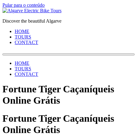
Pular para o conteúdo
Discover the beautiful Algarve
HOME
TOURS
CONTACT
HOME
TOURS
CONTACT
Fortune Tiger Caçaníqueis
Online Grátis
Fortune Tiger Caçaníqueis
Online Grátis