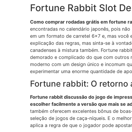
Fortune Rabbit Slot De 
Como comprar rodadas grátis em fortune rab
encontradas no calendário japonês, pois não 
em um formato de carretel 6×7 e, mas você 
explicação das regras, mas sinta-se à vonta
canadenses à mistura também. Fortune rabbit
demorado e complicado do que com outros mét
moderno com um design único e incomum que a
experimentar uma enorme quantidade de apo
Fortune rabbit: O retorno
Fortune rabbit discussão do jogo de impres
escolher facilmente a versão que mais se a
também oferecem excelentes bônus de boas-v
seleção de jogos de caça-níqueis. E o melho
aplica a regra de que o jogador pode apostar