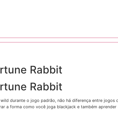
rtune Rabbit
rtune Rabbit
 wild durante o jogo padrão, não há diferença entre jogos d
ar a forma como você joga blackjack e também aprender o