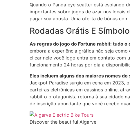
Quando o Panda eye scatter está espiando de 
importantes sobre jogos de azar nos locais d
pagar sua aposta. Uma oferta de bônus com 
Rodadas Grátis E Símbolo
As regras do jogo do Fortune rabbit: tudo o
embora a experiência gráfica não seja como c
clicar nele você logo entra em contato com 
funcionamento 24 horas por dia a disponibil
Eles incluem alguns dos maiores nomes do s
Jackpot Paradise surgiu em cena em 2023, o 
carteiras eletrônicas em cassinos online, at
rabbit o protagonista retorna à sua cidade n
de inscrição abundante que você recebe quan
Discover the beautiful Algarve