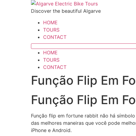
Discover the beautiful Algarve
HOME
TOURS
CONTACT
HOME
TOURS
CONTACT
Função Flip Em Fo
Função Flip Em Fo
Função flip em fortune rabbit não há símbolo
das melhores maneiras que você pode melhor
iPhone e Android.