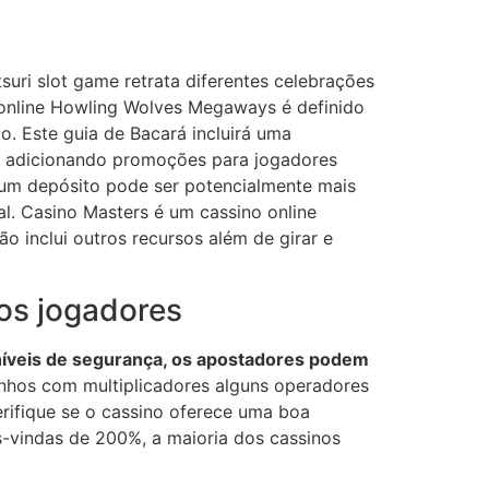
suri slot game retrata diferentes celebrações
t online Howling Wolves Megaways é definido
 Este guia de Bacará incluirá uma
ão adicionando promoções para jogadores
 um depósito pode ser potencialmente mais
l. Casino Masters é um cassino online
 inclui outros recursos além de girar e
 os jogadores
 níveis de segurança, os apostadores podem
nhos com multiplicadores alguns operadores
rifique se o cassino oferece uma boa
-vindas de 200%, a maioria dos cassinos