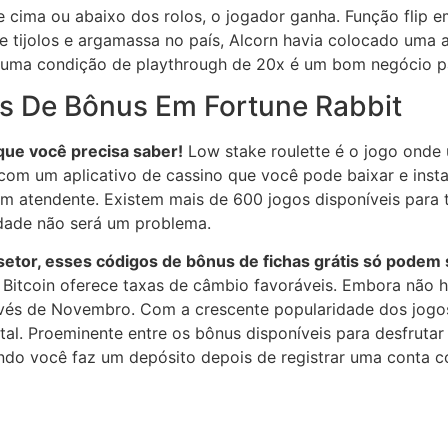
cima ou abaixo dos rolos, o jogador ganha. Função flip em
e tijolos e argamassa no país, Alcorn havia colocado uma 
uma condição de playthrough de 20x é um bom negócio par
s De Bônus Em Fortune Rabbit
 que você precisa saber!
Low stake roulette é o jogo onde 
om um aplicativo de cassino que você pode baixar e instala
um atendente. Existem mais de 600 jogos disponíveis para
idade não será um problema.
etor, esses códigos de bônus de fichas grátis só podem 
Bitcoin oferece taxas de câmbio favoráveis. Embora não ha
ravés de Novembro. Com a crescente popularidade dos jogos
atal. Proeminente entre os bônus disponíveis para desfruta
do você faz um depósito depois de registrar uma conta c